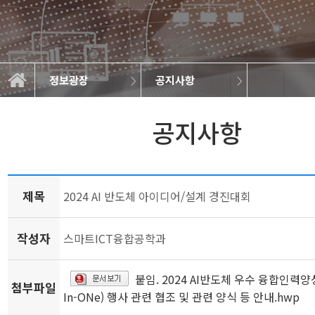
정보광장
공지사항
학과소개
교과과정
학사정보
정보광장
공지사항
학과뉴스
취업정보
졸업작품
대학원
공지사항
제목
2024 AI 반도체 아이디어/설계 경진대회
작성자
스마트ICT융합공학과
붙임. 2024 AI반도체 우수 융합인력양성 A
첨부파일
In-ONe) 행사 관련 협조 및 관련 양식 등 안내.hwp